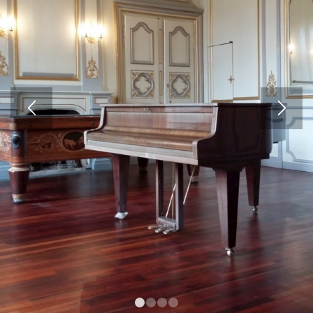
1
2
3
4