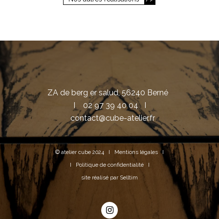
ZA de berg er salud, 56240 Berné
I
02 97 39 40 04
I
contact@cube-atelier.fr
© atelier cube 2024 I
Mentions légales
I
I
Politique de confidentialité
I
site réalisé par
Selltim
instagram