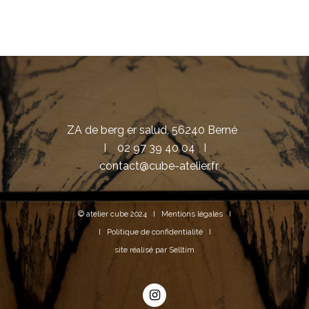
ZA de berg er salud, 56240 Berné
I
02 97 39 40 04
I
contact@cube-atelier.fr
© atelier cube 2024 I
Mentions légales
I
I
Politique de confidentialité
I
site réalisé par
Selltim
instagram